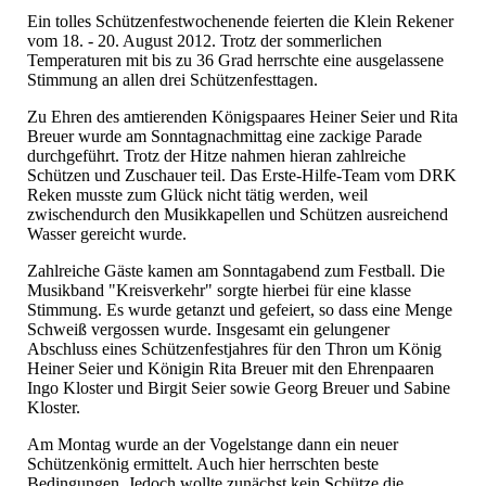
Ein tolles Schützenfestwochenende feierten die Klein Rekener
vom 18. - 20. August 2012. Trotz der sommerlichen
Temperaturen mit bis zu 36 Grad herrschte eine ausgelassene
Stimmung an allen drei Schützenfesttagen.
Zu Ehren des amtierenden Königspaares Heiner Seier und Rita
Breuer wurde am Sonntagnachmittag eine zackige Parade
durchgeführt. Trotz der Hitze nahmen hieran zahlreiche
Schützen und Zuschauer teil. Das Erste-Hilfe-Team vom DRK
Reken musste zum Glück nicht tätig werden, weil
zwischendurch den Musikkapellen und Schützen ausreichend
Wasser gereicht wurde.
Zahlreiche Gäste kamen am Sonntagabend zum Festball. Die
Musikband "Kreisverkehr" sorgte hierbei für eine klasse
Stimmung. Es wurde getanzt und gefeiert, so dass eine Menge
Schweiß vergossen wurde. Insgesamt ein gelungener
Abschluss eines Schützenfestjahres für den Thron um König
Heiner Seier und Königin Rita Breuer mit den Ehrenpaaren
Ingo Kloster und Birgit Seier sowie Georg Breuer und Sabine
Kloster.
Am Montag wurde an der Vogelstange dann ein neuer
Schützenkönig ermittelt. Auch hier herrschten beste
Bedingungen. Jedoch wollte zunächst kein Schütze die