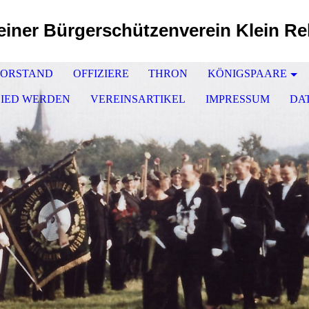
iner Bürgerschützenverein Klein Re
ORSTAND
OFFIZIERE
THRON
KÖNIGSPAARE
LIED WERDEN
VEREINSARTIKEL
IMPRESSUM
DA